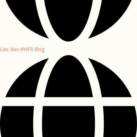
Lies den #WFR Blog