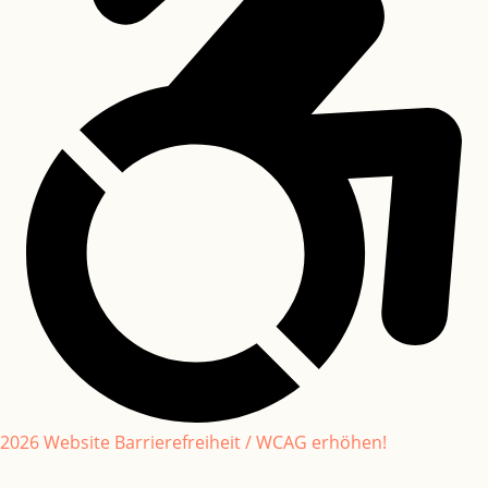
2026 Website Barrierefreiheit / WCAG erhöhen!