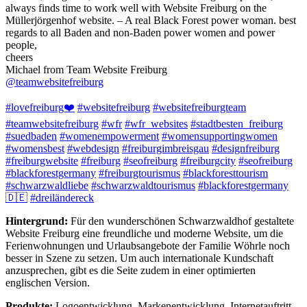
always finds time to work well with Website Freiburg on the
Müllerjörgenhof website. – A real Black Forest power woman. best
regards to all Baden and non-Baden power women and power
people,
cheers
Michael from Team Website Freiburg
@teamwebsitefreiburg
#lovefreiburg❤️
#websitefreiburg
#websitefreiburgteam
#teamwebsitefreiburg
#wfr
#wfr_websites
#stadtbesten_freiburg
#suedbaden
#womenempowerment
#womensupportingwomen
#womensbest
#webdesign
#freiburgimbreisgau
#designfreiburg
#freiburgwebsite
#freiburg
#seofreiburg
#freiburgcity
#seofreiburg
#blackforestgermany
#freiburgtourismus
#blackforesttourism
#schwarzwaldliebe
#schwarzwaldtourismus
#blackforestgermany
🇩🇪
#dreiländereck
Hintergrund:
Für den wunderschönen Schwarzwaldhof gestaltete
Website Freiburg eine freundliche und moderne Website, um die
Ferienwohnungen und Urlaubsangebote der Familie Wöhrle noch
besser in Szene zu setzen. Um auch internationale Kundschaft
anzusprechen, gibt es die Seite zudem in einer optimierten
englischen Version.
Produkte:
Logoentwicklung, Markenentwicklung, Internetauftritt