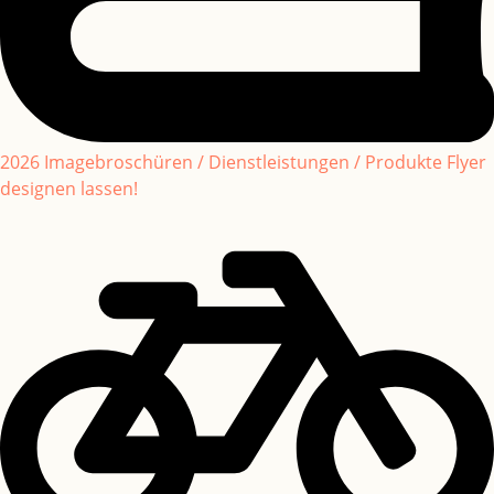
2026 Imagebroschüren / Dienstleistungen / Produkte Flyer
designen lassen!