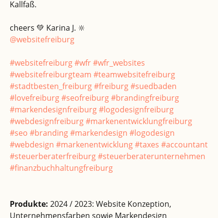
Kallfaß.
cheers 💚 Karina J. 🔆
@websitefreiburg
#websitefreiburg
#wfr
#wfr_websites
#websitefreiburgteam
#teamwebsitefreiburg
#stadtbesten_freiburg
#freiburg
#suedbaden
#lovefreiburg
#seofreiburg
#brandingfreiburg
#markendesignfreiburg
#logodesignfreiburg
#webdesignfreiburg
#markenentwicklungfreiburg
#seo
#branding
#markendesign
#logodesign
#webdesign
#markenentwicklung
#taxes
#accountant
#steuerberaterfreiburg
#steuerberaterunternehmen
#finanzbuchhaltungfreiburg
Produkte:
2024 / 2023: Website Konzeption,
Unternehmensfarben sowie Markendesign