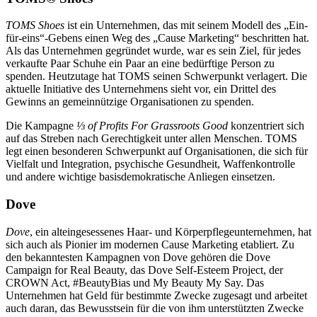
TOMS Shoes
ist ein Unternehmen, das mit seinem Modell des „Ein-
für-eins“-Gebens einen Weg des „Cause Marketing“ beschritten hat.
Als das Unternehmen gegründet wurde, war es sein Ziel, für jedes
verkaufte Paar Schuhe ein Paar an eine bedürftige Person zu
spenden. Heutzutage hat TOMS seinen Schwerpunkt verlagert. Die
aktuelle Initiative des Unternehmens sieht vor, ein Drittel des
Gewinns an gemeinnützige Organisationen zu spenden.
Die Kampagne
⅓ of Profits For Grassroots Good
konzentriert sich
auf das Streben nach Gerechtigkeit unter allen Menschen. TOMS
legt einen besonderen Schwerpunkt auf Organisationen, die sich für
Vielfalt und Integration, psychische Gesundheit, Waffenkontrolle
und andere wichtige basisdemokratische Anliegen einsetzen.
Dove
Dove
, ein alteingesessenes Haar- und Körperpflegeunternehmen, hat
sich auch als Pionier im modernen Cause Marketing etabliert. Zu
den bekanntesten Kampagnen von Dove gehören die Dove
Campaign for Real Beauty, das Dove Self-Esteem Project, der
CROWN Act, #BeautyBias und My Beauty My Say. Das
Unternehmen hat Geld für bestimmte Zwecke zugesagt und arbeitet
auch daran, das Bewusstsein für die von ihm unterstützten Zwecke