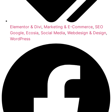
Elementor & Divi
,
Marketing & E-Commerce
,
SEO
Google, Ecosia
,
Social Media
,
Webdesign & Design
,
WordPress