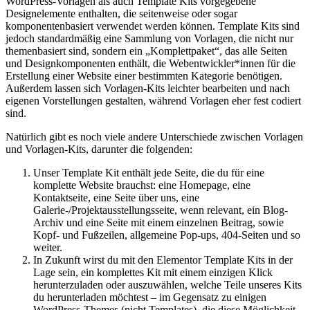
WordPress-Vorlagen als auch Template Kits vorgegebene
Designelemente enthalten, die seitenweise oder sogar
komponentenbasiert verwendet werden können. Template Kits sind
jedoch standardmäßig eine Sammlung von Vorlagen, die nicht nur
themenbasiert sind, sondern ein „Komplettpaket“, das alle Seiten
und Designkomponenten enthält, die Webentwickler*innen für die
Erstellung einer Website einer bestimmten Kategorie benötigen.
Außerdem lassen sich Vorlagen-Kits leichter bearbeiten und nach
eigenen Vorstellungen gestalten, während Vorlagen eher fest codiert
sind.
Natürlich gibt es noch viele andere Unterschiede zwischen Vorlagen
und Vorlagen-Kits, darunter die folgenden:
Unser Template Kit enthält jede Seite, die du für eine
komplette Website brauchst: eine Homepage, eine
Kontaktseite, eine Seite über uns, eine
Galerie-/Projektausstellungsseite, wenn relevant, ein Blog-
Archiv und eine Seite mit einem einzelnen Beitrag, sowie
Kopf- und Fußzeilen, allgemeine Pop-ups, 404-Seiten und so
weiter.
In Zukunft wirst du mit den Elementor Template Kits in der
Lage sein, ein komplettes Kit mit einem einzigen Klick
herunterzuladen oder auszuwählen, welche Teile unseres Kits
du herunterladen möchtest – im Gegensatz zu einigen
WordPress-Themes (nicht Templates), die diese Möglichkeit