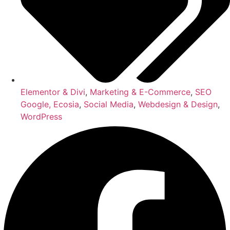
Elementor & Divi
,
Marketing & E-Commerce
,
SEO
Google, Ecosia
,
Social Media
,
Webdesign & Design
,
WordPress