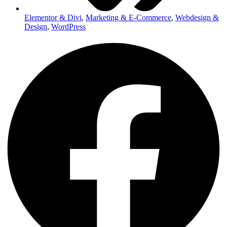
Elementor & Divi
,
Marketing & E-Commerce
,
Webdesign &
Design
,
WordPress