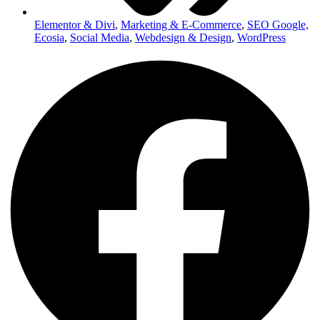
Elementor & Divi
,
Marketing & E-Commerce
,
SEO Google,
Ecosia
,
Social Media
,
Webdesign & Design
,
WordPress