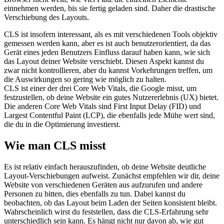
einnehmen werden, bis sie fertig geladen sind. Daher die drastische
Verschiebung des Layouts.
CLS ist insofern interessant, als es mit verschiedenen Tools objektiv
gemessen werden kann, aber es ist auch benutzerorientiert, da das
Gerät eines jeden Benutzers Einfluss darauf haben kann, wie sich
das Layout deiner Website verschiebt. Diesen Aspekt kannst du
zwar nicht kontrollieren, aber du kannst Vorkehrungen treffen, um
die Auswirkungen so gering wie möglich zu halten.
CLS ist einer der drei Core Web Vitals, die Google misst, um
festzustellen, ob deine Website ein gutes Nutzererlebnis (UX) bietet.
Die anderen Core Web Vitals sind First Input Delay (FID) und
Largest Contentful Paint (LCP), die ebenfalls jede Mühe wert sind,
die du in die Optimierung investierst.
Wie man CLS misst
Es ist relativ einfach herauszufinden, ob deine Website deutliche
Layout-Verschiebungen aufweist. Zunächst empfehlen wir dir, deine
Website von verschiedenen Geräten aus aufzurufen und andere
Personen zu bitten, dies ebenfalls zu tun. Dabei kannst du
beobachten, ob das Layout beim Laden der Seiten konsistent bleibt.
Wahrscheinlich wirst du feststellen, dass die CLS-Erfahrung sehr
unterschiedlich sein kann. Es hängt nicht nur davon ab, wie gut