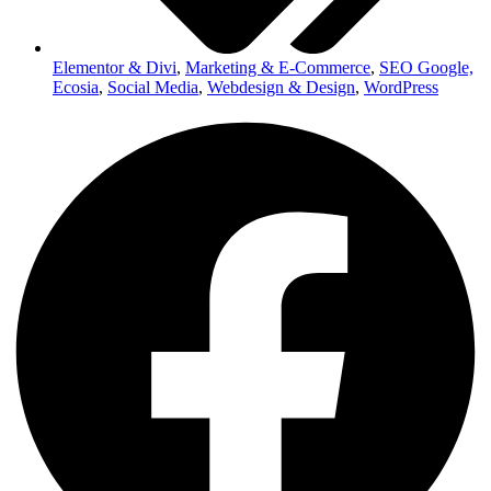
Elementor & Divi
,
Marketing & E-Commerce
,
SEO Google,
Ecosia
,
Social Media
,
Webdesign & Design
,
WordPress