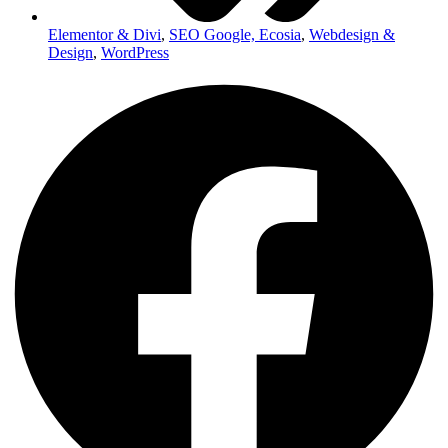
Elementor & Divi
,
SEO Google, Ecosia
,
Webdesign &
Design
,
WordPress