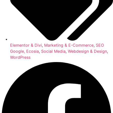
Elementor & Divi
,
Marketing & E-Commerce
,
SEO
Google, Ecosia
,
Social Media
,
Webdesign & Design
,
WordPress