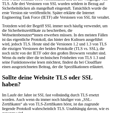
TLS. Alle drei Versionen von SSL wurden seitdem in Bezug auf
Sicherheitslücken als mangelhaft eingestuft. Tatsächlich wurde die
erste Version nie veröffentlicht. Später erklärte die Internet
Engineering Task Force (IETF) alle Versionen von SSL für veraltet.
Trotzdem wird der Begriff SSL immer noch häufig verwendet, um
die Sicherheitszertifikate zu beschreiben, die
Webseitenbenutzer*innen erwerben müssen. In den meisten Fällen
ist das eigentliche Protokoll, das hinter den Kulissen ausgeführt
wird, jedoch TLS. Heute sind die Versionen 1.2 und 1.3 von TLS
die einzigen Versionen der beiden Protokolle (TLS vs. SSL), die
noch nicht von der IETF oder den großen Browsern veraltet sind.
Wenn du mehr über die technischen Feinheiten von TLS 1.3 und
seine Funktionsweise lesen möchtest, findest du bei Cloudflare
einen ausgezeichneten Beitrag, der die Spezifikationen erläutert.
Sollte deine Website TLS oder SSL
haben?
Im Laufe der Jahre ist SSL fast vollständig durch TLS ersetzt
worden. Auch wenn du immer noch häufiger von „SSL-
Zertifikaten“ als von TLS-Zertifikaten hörst, ist das zugrunde
liegende Protokoll wahrscheinlich TLS. Unabhängig davon, wie es