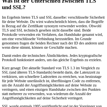
Was ist der Unterschied zwischen TLS
und SSL?
Im Ergebnis bieten TLS und SSL dasselbe: verschlüsselte Sicherheit
für deine Website. Du wirst wahrscheinlich hören, dass die Begriffe
in Bezug auf die Zertifikate synonym verwendet werden. Obwohl
TLS und SSL technisch gesehen nicht dasselbe sind. Beide
Protokolle verwenden ein Verfahren, das Handshake genannt wird,
um eine verschlüsselte Verbindung herzustellen. Im Grunde
genommen fragen die beiden Rechner nach der ID des anderen und
wenn diese stimmt, können sie Geschäfte machen.
Damit enden die technischen Ähnlichkeiten. Jedes kryptografische
Protokoll funktioniert anders, um das gleiche Ergebnis zu erzielen.
Kurz gesagt: Der aktuelle Standard von TLS 1.3 im Vergleich zu
SSL (und älteren TLS-Standards) besteht darin, die Latenzzeit zu
verkürzen, um schnellere Ladezeiten zu erreichen, was heutzutage
für jede Website unerlässlich ist, überflüssigen Code zu entfernen,
um die Anzahl der Angriffsmöglichkeiten auf deine Website zu
verringern, und einen einzigen Handshake zwischen den Punkten
statt mehrerer zu verwenden, was wiederum die Anzahl der
Angriffsmöglichkeiten auf deine Sicherheit verringert.
SSL wurde erstmals 1995 veröffentlicht und ist der Vorgänger von