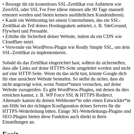
• Besorge dir ein kostenloses SSL-Zertifikat von Anbietern wie
ZeroSSL oder SSL For Free (diese müssen alle 90 Tage manuell
erneuert werden und bieten keinen ausführlichen Kundendienst).
• Kaufe ein Webhosting bei einem Unternehmen, das ein SSL-
Zertifikat als Teil deines Hostingpakets anbietet, z. B. SiteGround,
Flywheel und Pressable.
• Erhöhe die Sicherheit deiner Website, indem du ein CDN wie
Cloudflare nutzt.
• Verwende ein WordPress-Plugin wie Really Simple SSL, um dein
SSL-Zertifikat zu implementieren.
Sobald du das Zertifikat eingerichtet hast, solltest du sicherstellen,
dass alle Links auf deine HTTPS-Seite umgeleitet werden und nicht
auf eine HTTP-Seite. Wenn du das nicht tust, könnte Google dich
für eine unsichere Website bestrafen. So stellst du sicher, dass du
nicht angezeigt wirst, wenn Nutzer*innen versuchen, auf deine
Website zuzugreifen. Es gibt WordPress-Plugins, mit denen du dies
erreichen kannst, z. B. WP Force SSL & HTTPS Redirect.
Alternativ kannst du deinen Webhoster*in oder einen Entwickler*in
um Hilfe bei der richtigen Konfiguration deines Servers für die
HTTPS-Weiterleitung bitten. Einige 301-Weiterleitungs-Plugins und
SEO-Plugins bieten diese Funktion auch direkt in ihren
Einstellungen an.