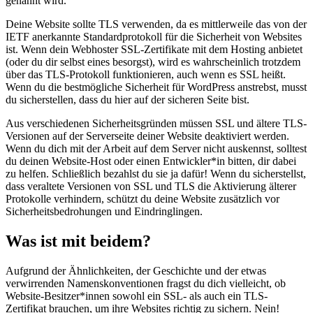
genannt wird.
Deine Website sollte TLS verwenden, da es mittlerweile das von der
IETF anerkannte Standardprotokoll für die Sicherheit von Websites
ist. Wenn dein Webhoster SSL-Zertifikate mit dem Hosting anbietet
(oder du dir selbst eines besorgst), wird es wahrscheinlich trotzdem
über das TLS-Protokoll funktionieren, auch wenn es SSL heißt.
Wenn du die bestmögliche Sicherheit für WordPress anstrebst, musst
du sicherstellen, dass du hier auf der sicheren Seite bist.
Aus verschiedenen Sicherheitsgründen müssen SSL und ältere TLS-
Versionen auf der Serverseite deiner Website deaktiviert werden.
Wenn du dich mit der Arbeit auf dem Server nicht auskennst, solltest
du deinen Website-Host oder einen Entwickler*in bitten, dir dabei
zu helfen. Schließlich bezahlst du sie ja dafür! Wenn du sicherstellst,
dass veraltete Versionen von SSL und TLS die Aktivierung älterer
Protokolle verhindern, schützt du deine Website zusätzlich vor
Sicherheitsbedrohungen und Eindringlingen.
Was ist mit beidem?
Aufgrund der Ähnlichkeiten, der Geschichte und der etwas
verwirrenden Namenskonventionen fragst du dich vielleicht, ob
Website-Besitzer*innen sowohl ein SSL- als auch ein TLS-
Zertifikat brauchen, um ihre Websites richtig zu sichern. Nein!