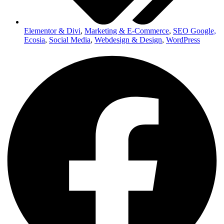
Elementor & Divi
,
Marketing & E-Commerce
,
SEO Google,
Ecosia
,
Social Media
,
Webdesign & Design
,
WordPress